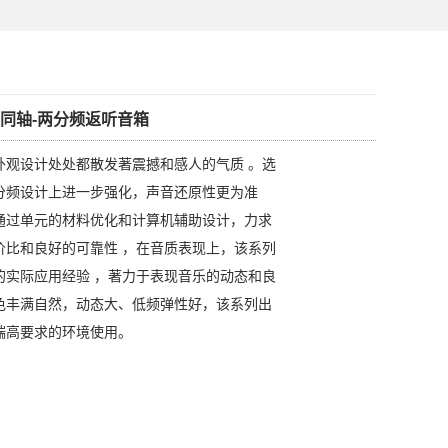
源-同轴-两分频返听音箱
外观设计处处都散发著震撼和感人的气质 。选
分频设计上进一步强化，声音还原性更为准
通过单元的材料优化和计算机辅助设计，力求
价比和良好的可靠性 ，在音质表现上，该系列
的实际应用经验 ，著力于表现音乐的动态和良
色丰满自然，动态大、低频弹性好，该系列出
端高要求的环境使用。