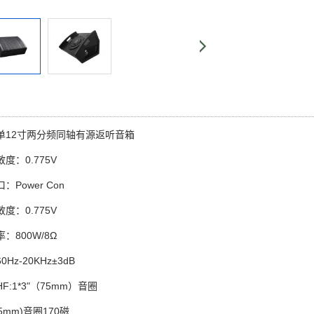
：单12寸两分频同轴有源返听音箱
度：0.775V
接口：Power Con
度：0.775V
功率：800W/8Ω
Hz-20KHz±3dB
F:1*3"（75mm）音圈
12" (75mm)音圈170磁