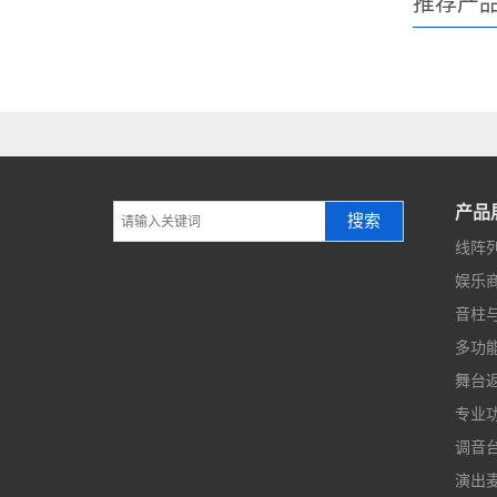
推荐产
产品
搜索
线阵
娱乐
音柱
多功
舞台
专业
调音
演出