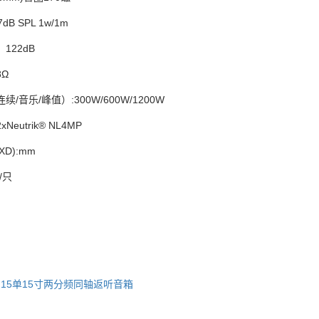
：97dB SPL 1w/1m
声压级：122dB
阻抗：8Ω
连续/音乐/峰值）:300W/600W/1200W
2xNeutrik® NL4MP
XWXD):mm
/只
15单15寸两分频同轴返听音箱