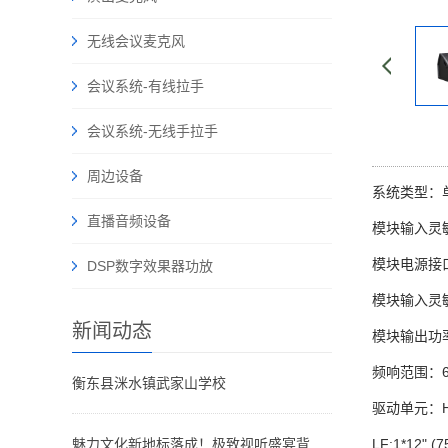
无线会议麦克风
会议系统-有线拉手
会议系统-无线手拉手
周边设备
系统类型
直播音频设备
模块输入灵敏
模块电源
DSP数字效果器功放
模块输入灵敏
新闻动态
模块输出
频响范围：60
衡东县洣水镇武家山学校
驱动单元：H
魅力文化新地标落成！极致视听盛宴背后藏着哪些声影奥秘？
LF:1*