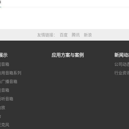
品
友情链接
百度
腾讯
新浪
展示
应用方案与案例
新闻动
列音箱
公司动
商用音箱系列
行业资
与广播音箱
能音箱
返听音箱
功放
台
麦克风