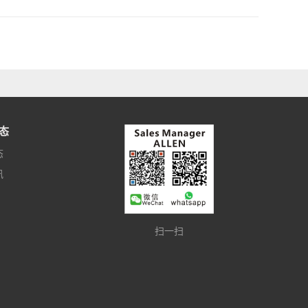
态
态
讯
扫一扫