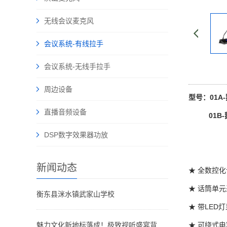
无线会议麦克风
会议系统-有线拉手
会议系统-无线手拉手
周边设备
型号：01A
直播音频设备
01B
DSP数字效果器功放
新闻动态
★ 全数控
★ 话筒单
衡东县洣水镇武家山学校
★ 带LE
魅力文化新地标落成！极致视听盛宴背后藏着哪些声影奥秘？
★ 可绕式