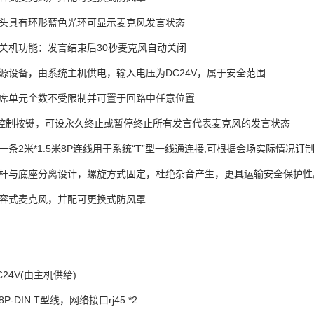
网头具有环形蓝色光环可显示麦克风发言状态
控关机功能：发言结束后30秒麦克风自动关闭
无源设备，由系统主机供电，输入电压为DC24V，属于安全范围
主席单元个数不受限制并可置于回路中任意位置
控制按键，可设永久终止或暂停终止所有发言代表麦克风的发言状态
一条2米*1.5米8P连线用于系统“T”型一线通连接,可根据会场实际情况订
筒杆与底座分离设计，螺旋方式固定，杜绝杂音产生，更具运输安全保护性
电容式麦克风，并配可更换式防风罩
C24V(由主机供给)
P-DIN T型线，网络接口rj45 *2