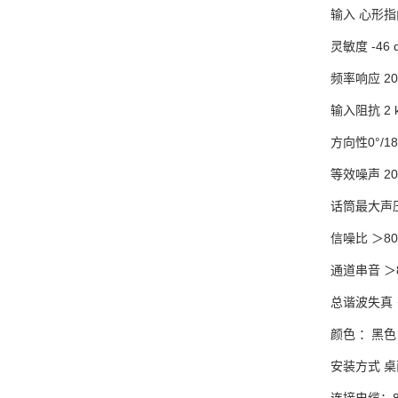
输入 心形
灵敏度 -46 d
频率响应 20
输入阻抗 2 
方向性0°/180°
等效噪声 20 
话筒最大声压级 
信噪比 ＞80
通道串音 ＞8
总谐波失真 ＜
颜色 ：黑色
安装方式 