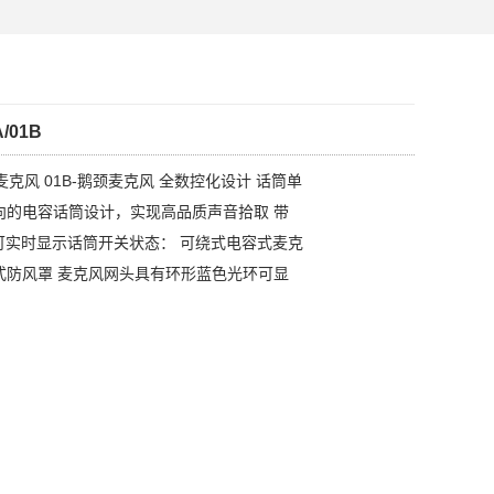
/01B
麦克风 01B-鹅颈麦克风 全数控化设计 话筒单
向的电容话筒设计，实现高品质声音拾取 带
可实时显示话筒开关状态： 可绕式电容式麦克
式防风罩 麦克风网头具有环形蓝色光环可显