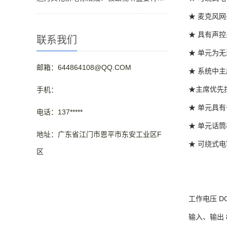
★ 麦克风
★ 具有声
联系我们
★ 单元为
邮箱：644864108@QQ.COM
★ 系统中
★主席优先
手机：
★ 单元具有
电话：137*****
★ 单元话
地址：广东省江门市恩平市东安工业区F
★ 可绕式
区
工作电压 D
输入、输出 8