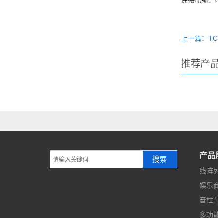
连接电缆：8
上一篇：TC
推荐产
产品
搜索
线阵
娱乐
音柱
多功