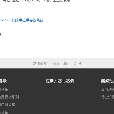
P屏蔽T型线 2.1米*1.5米 （便于工工程安装
S-2900有线手拉手会议系统
品
友情链接
百度
腾讯
新浪
展示
应用方案与案例
新闻动
列音箱
公司动
商用音箱系列
行业资
与广播音箱
能音箱