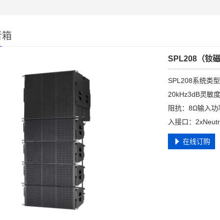
音箱
SPL208（
SPL208系统类
20kHz3dB灵敏
阻抗：8Ω输入功率（
入接口：2xNeut
在线订购