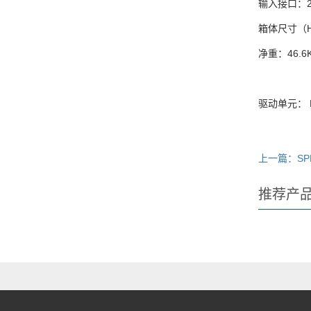
输入接口：2xN
箱体尺寸（HXW
净重：46.6
驱动单元： LF
上一篇：SP
推荐产