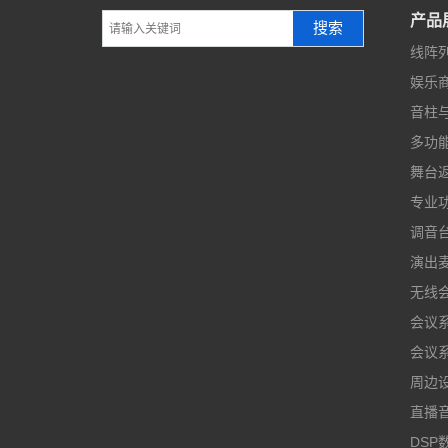
产品
搜索
线阵
娱乐
音柱
多功
舞台
专业
调音
演出
无线
会议
会议
周边
直播
DSP