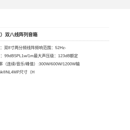
钕磁）双八线阵列音箱
型：双8寸两分频线阵频响范围：52Hz-
度：99dBSPL1w/1m最大声压级：123dB额定
连续/音乐/峰值）:300W/600W/1200W输
rik®NL4MP尺寸（H