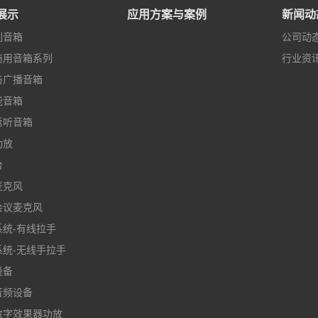
展示
应用方案与案例
新闻动
列音箱
公司动
商用音箱系列
行业资
与广播音箱
能音箱
返听音箱
功放
台
麦克风
会议麦克风
系统-有线拉手
系统-无线手拉手
设备
音频设备
数字效果器功放