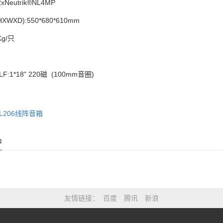
eutrik®NL4MP
XD):550*680*610mm
Kg/只
:1*18" 220磁 (100mm音圈)
L206线阵音箱
品
友情链接
百度
腾讯
新浪