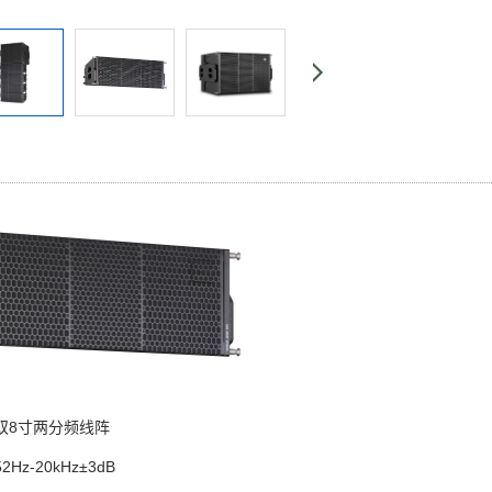
双8寸两分频线阵
Hz-20kHz±3dB