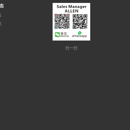
态
态
讯
扫一扫