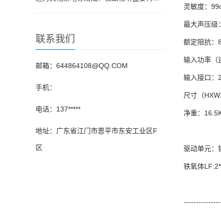
灵敏度：99d
最大声压级：
联系我们
额定阻抗：8
输入功率（连续
邮箱：644864108@QQ.COM
输入接口：2xN
手机：
尺寸（HXWXD
电话：137*****
净重：16.5
地址：广东省江门市恩平市东安工业区F
区
驱动单元：钕
铁氧体LF:2*
---------------